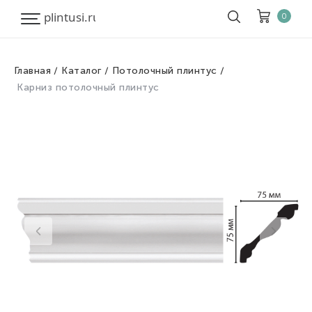
0
Главная
Каталог
Потолочный плинтус
Корзина
Очистить все
Карниз потолочный плинтус
Товары
0
Скидка
0
Итого к оплате
0