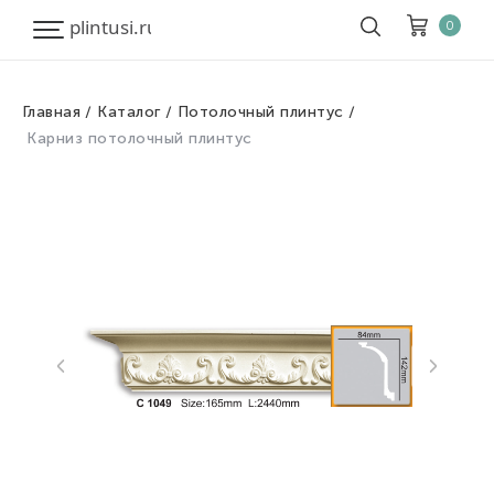
0
Главная
Каталог
Потолочный плинтус
Корзина
Очистить все
Карниз потолочный плинтус
Товары
0
Скидка
0
Итого к оплате
0