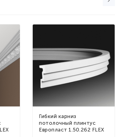
К
Гибкий карниз
К
с
потолочный плинтус
п
FLEX
Европласт 1.50.262 FLEX
1