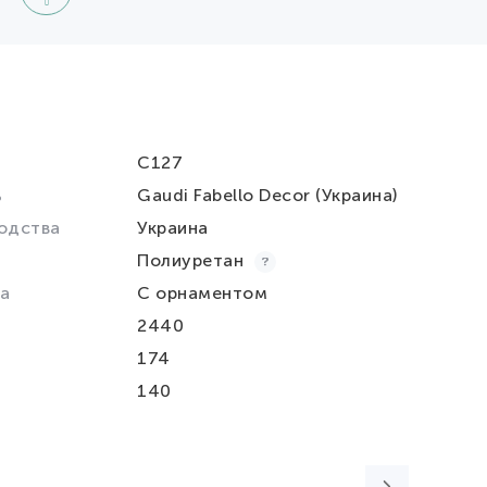
C127
ь
Gaudi Fabello Decor (Украина)
одства
Украина
Полиуретан
а
С орнаментом
2440
174
140