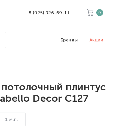
8 (925) 926-69-11
0
Корзина
Очистить все
Бренды
Акции
Товары
0
Скидка
0
Итого к оплате
0
 потолочный плинтус
abello Decor C127
1 м.п.