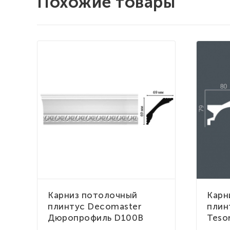
Похожие товары
Карниз потолочный
Карн
плинтус Decomaster
плин
Дюропрофиль D100B
Tesor