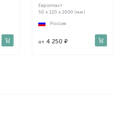
Европласт
Е
50 x 120 x 2000 (мм)
9
Россия
4 250
от
о