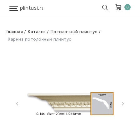
0
Главная
Каталог
Потолочный плинтус
Корзина
Очистить все
Карниз потолочный плинтус
Товары
0
Скидка
0
Итого к оплате
0