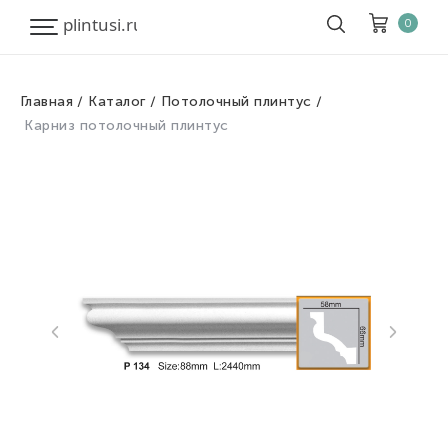
0
Главная
Каталог
Потолочный плинтус
Корзина
Очистить все
Карниз потолочный плинтус
Товары
0
Скидка
0
Итого к оплате
0