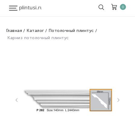
0
Главная
Каталог
Потолочный плинтус
Корзина
Очистить все
Карниз потолочный плинтус
Товары
0
Скидка
0
Итого к оплате
0