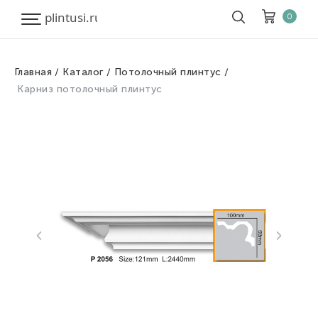
0
Главная
Каталог
Потолочный плинтус
Корзина
Очистить все
Карниз потолочный плинтус
Товары
0
Скидка
0
Итого к оплате
0