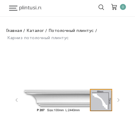
0
Главная
Каталог
Потолочный плинтус
Корзина
Очистить все
Карниз потолочный плинтус
Товары
0
Скидка
0
Итого к оплате
0