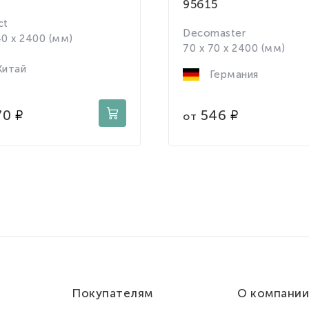
95615
ct
Decomaster
40 x 2400 (мм)
70 x 70 x 2400 (мм)
итай
Германия
70
546
от
Покупателям
О компании