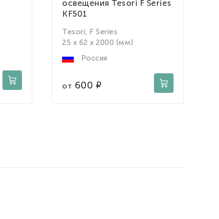
освещения Tesori F Series
KF501
P
9
Tesori, F Series
25 x 62 x 2000 (мм)
Россия
о
600
от