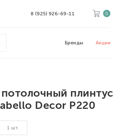
8 (925) 926-69-11
0
Корзина
Очистить все
Бренды
Акции
Товары
0
Скидка
0
Итого к оплате
0
 потолочный плинтус
Fabello Decor P220
1 шт.