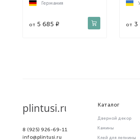
Германия
У
5 685
3
от
от
Каталог
Дверной декор
Камины
8 (925) 926-69-11
info@plintusi.ru
Клей для лепнины