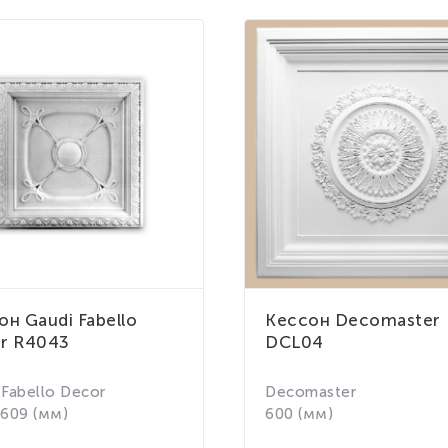
он Gaudi Fabello
Кессон Decomaster
r R4043
DCL04
 Fabello Decor
Decomaster
 609 (мм)
600 (мм)