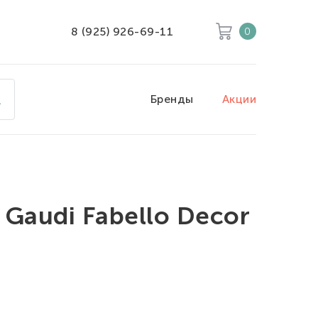
8 (925) 926-69-11
0
Корзина
Очистить все
Бренды
Акции
Товары
0
Скидка
0
Итого к оплате
0
 Gaudi Fabello Decor