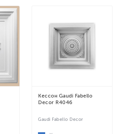
Кессон Gaudi Fabello
К
Decor R4046
D
G
Gaudi Fabello Decor
6