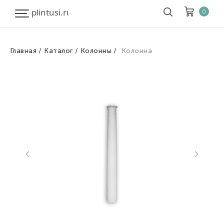
0
Главная
Каталог
Колонны
Колонна
Корзина
Очистить все
Товары
0
Скидка
0
Итого к оплате
0