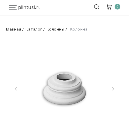
0
Главная
Каталог
Колонны
Колонна
Корзина
Очистить все
Товары
0
Скидка
0
Итого к оплате
0