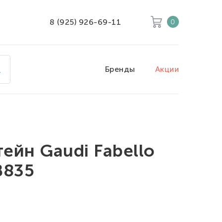
8 (925) 926-69-11
0
Корзина
Очистить все
Бренды
Акции
Товары
0
Скидка
0
Итого к оплате
0
ейн Gaudi Fabello
B835