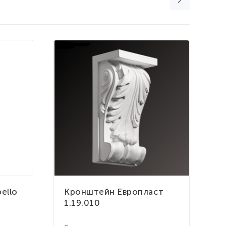
ello
Кронштейн Европласт
К
1.19.010
D