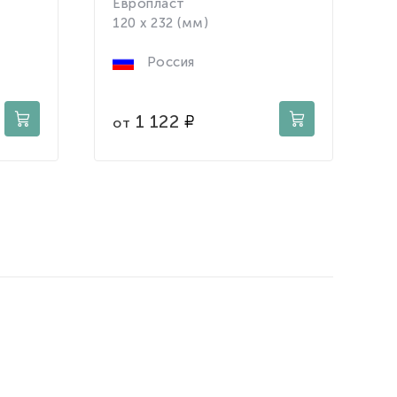
Европласт
G
120 x 232 (мм)
7
Россия
1 122
от
о