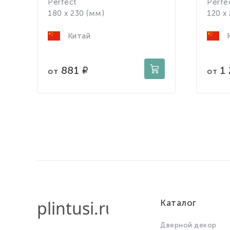
Perfect
Perfe
180 x 230 (мм)
120 x
Китай
К
881
1 
от
от
Каталог
Дверной декор