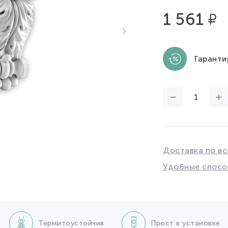
1 561
Гаранти
Доставка по вс
Удобные спосо
Термитоустойчив
Прост в установке