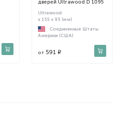
дверей Ultrawood D 1095
д
Ultrawood
P
x 155 x 95 (мм)
x
Соединенные Штаты
Америки (США)
о
591
от