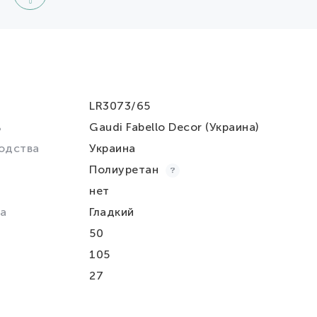
LR3073/65
ь
Gaudi Fabello Decor (Украина)
одства
Украина
Полиуретан
нет
а
Гладкий
50
105
27