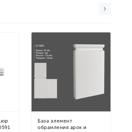
дюр
База элемент
С
D591
обрамления арок и
о