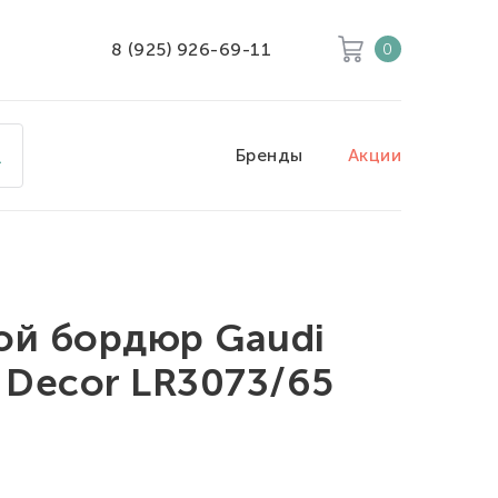
8 (925) 926-69-11
0
Корзина
Очистить все
Бренды
Акции
Товары
0
Скидка
0
Итого к оплате
0
ой бордюр Gaudi
o Decor LR3073/65