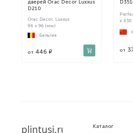
дверей Orac Decor Luxxus
D351
D210
Perfe
Orac Decor, Luxxus
x 430
96 x 96 (мм)
К
Бельгия
3
от
446
от
Каталог