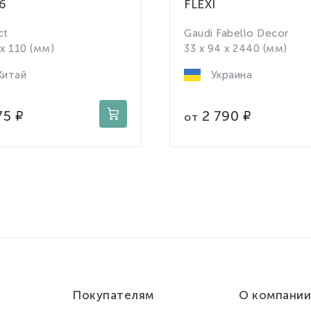
6
FLEXI
ct
Gaudi Fabello Decor
 x 110 (мм)
33 x 94 x 2440 (мм)
итай
Украина
75
2 790
от
Покупателям
О компании