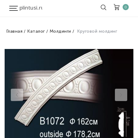
0
Главная
Каталог
Молдинги
Круговой молдинг
Корзина
Очистить все
Товары
0
Скидка
0
Итого к оплате
0