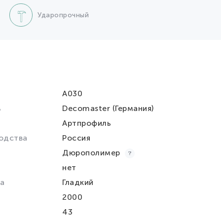
Ударопрочный
A030
ь
Decomaster (Германия)
Артпрофиль
одства
Россия
Дюрополимер
нет
а
Гладкий
2000
43