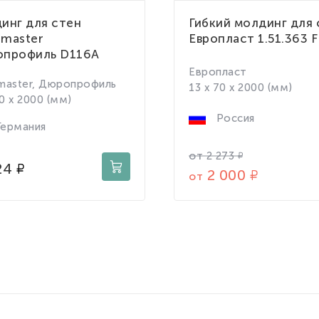
инг для стен
Гибкий молдинг для 
master
Европласт 1.51.363 
профиль D116A
Европласт
master, Дюропрофиль
13 x 70 x 2000 (мм)
30 x 2000 (мм)
Россия
ермания
от
2 273
24
2 000
от