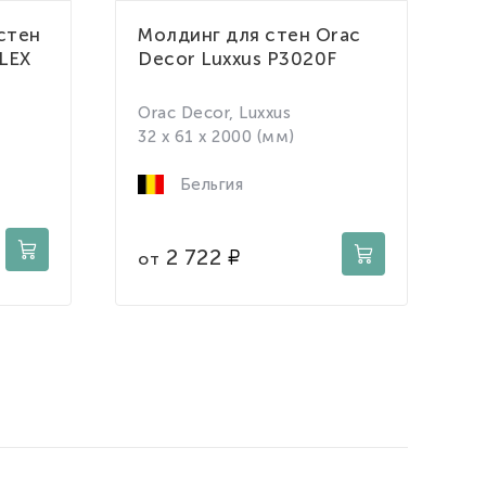
стен
Молдинг для стен Orac
М
FLEX
Decor Luxxus P3020F
D
Orac Decor, Luxxus
D
32 x 61 x 2000 (мм)
2
Бельгия
2 722
от
о