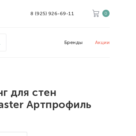
8 (925) 926-69-11
0
Корзина
Очистить все
Бренды
Акции
Товары
0
Скидка
0
Итого к оплате
0
г для стен
ster Артпрофиль