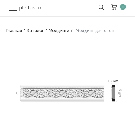
0
Главная
Каталог
Молдинги
Молдинг для стен
Корзина
Очистить все
Товары
0
Скидка
0
Итого к оплате
0