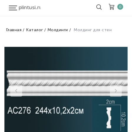
0
Главная
Каталог
Молдинги
Молдинг для стен
Корзина
Очистить все
Товары
0
Скидка
0
Итого к оплате
0