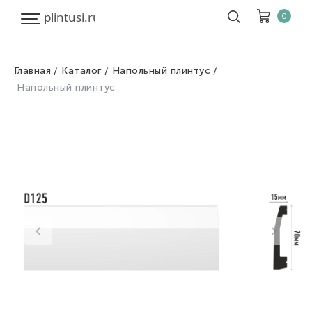
0
Главная
Каталог
Напольный плинтус
Корзина
Очистить все
Напольный плинтус
Товары
0
Скидка
0
Итого к оплате
0