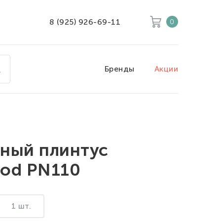
8 (925) 926-69-11
0
Корзина
Очистить все
Бренды
Акции
Товары
0
Скидка
0
Итого к оплате
0
ный плинтус
od PN110
1 шт.