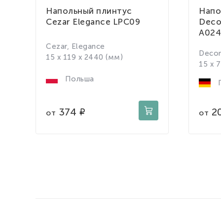
Напольный плинтус
Напо
Cezar Elegance LPC09
Deco
A024
Cezar, Elegance
Decom
15 x 119 x 2440 (мм)
15 x 
Польша
Г
374
2
от
от