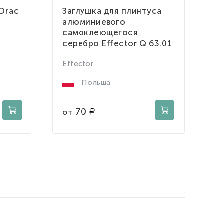
Orac
Заглушка для плинтуса
Н
алюминиевого
Е
самоклеющегося
серебро Effector Q 63.01
Е
2
Effector
Польша
о
70
от
о