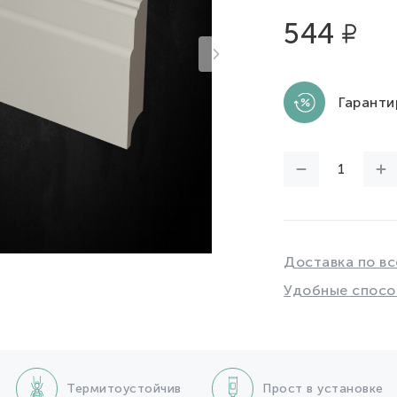
544
Гаранти
Доставка по вс
Удобные спосо
Термитоустойчив
Прост в установке