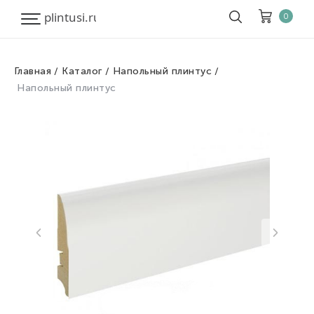
0
Главная
Каталог
Напольный плинтус
Корзина
Очистить все
Напольный плинтус
Товары
0
Скидка
0
Итого к оплате
0