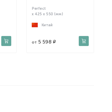
P
Perfect
1
x 425 x 550 (мм)
Китай
5 598
от
о