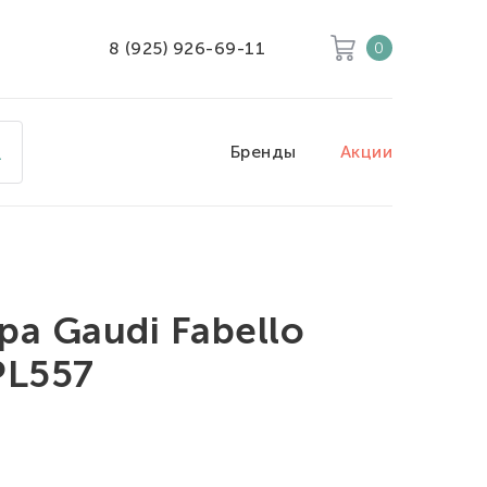
8 (925) 926-69-11
0
Корзина
Очистить все
Бренды
Акции
Товары
0
Скидка
0
Итого к оплате
0
ра Gaudi Fabello
PL557