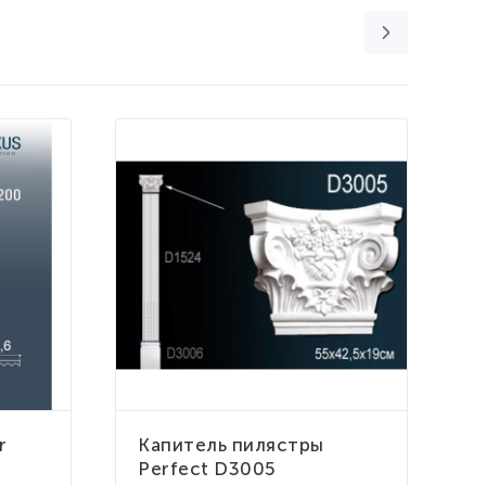
r
Капитель пилястры
П
Perfect D3005