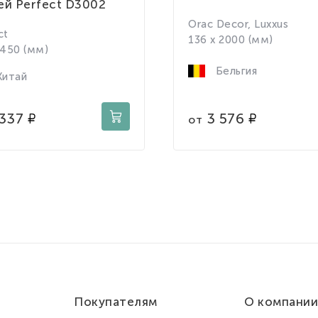
ей Perfect D3002
Orac Decor, Luxxus
ct
136 x 2000 (мм)
 450 (мм)
Бельгия
итай
3 576
 337
от
Покупателям
О компании