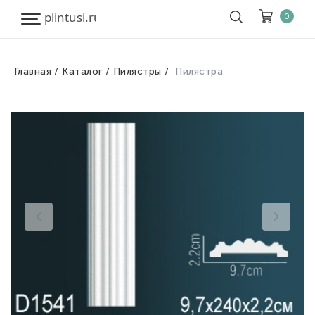
0
Главная
Каталог
Пилястры
Пилястра
Корзина
Очистить все
Товары
0
Скидка
0
Итого к оплате
0