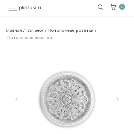
0
Главная
Каталог
Потолочные розетки
Корзина
Очистить все
Потолочная розетка
Товары
0
Скидка
0
Итого к оплате
0