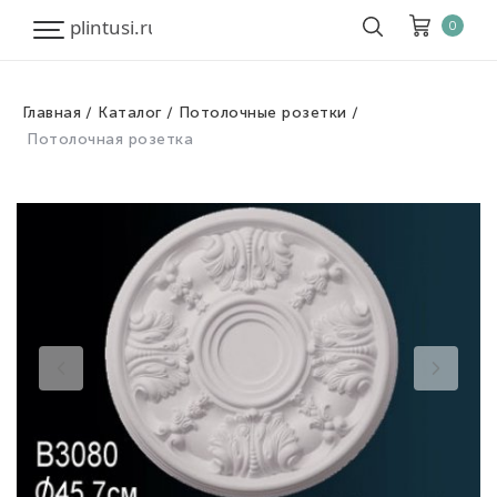
0
Главная
Каталог
Потолочные розетки
Корзина
Очистить все
Потолочная розетка
Товары
0
Скидка
0
Итого к оплате
0