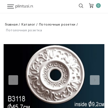
0
Главная
Каталог
Потолочные розетки
Корзина
Очистить все
Потолочная розетка
Товары
0
Скидка
0
Итого к оплате
0