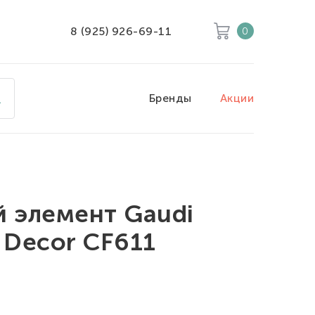
8 (925) 926-69-11
0
Корзина
Очистить все
Бренды
Акции
Товары
0
Скидка
0
Итого к оплате
0
й элемент Gaudi
o Decor CF611