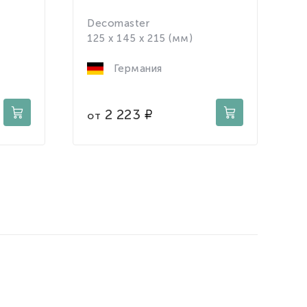
Decomaster
D
125 x 145 x 215 (мм)
1
Германия
2 223
от
о