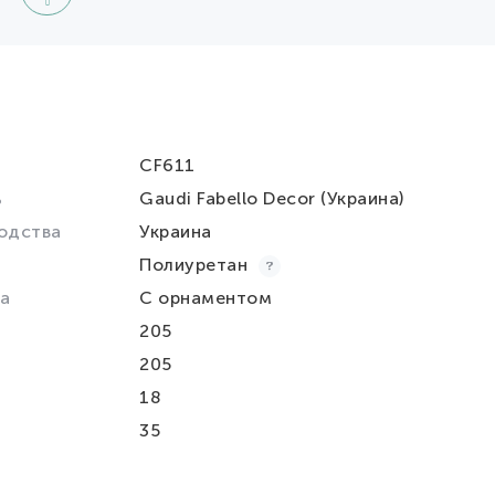
CF611
ь
Gaudi Fabello Decor (Украина)
одства
Украина
Полиуретан
а
С орнаментом
205
205
18
35