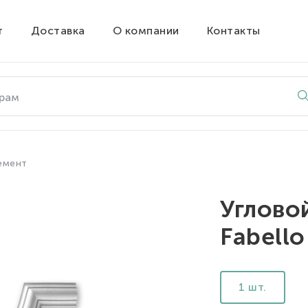
т
Доставка
О компании
Контакты
емент
Углово
Fabell
1 шт.