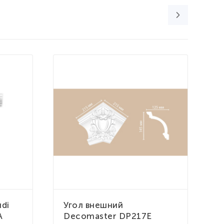
di
Угол внешний
У
A
Decomaster DP217E
D