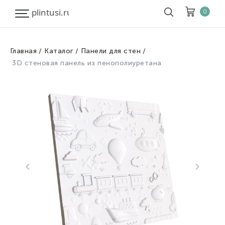
0
Главная
Каталог
Панели для стен
Корзина
Очистить все
3D стеновая панель из пенополиуретана
Товары
0
Скидка
0
Итого к оплате
0