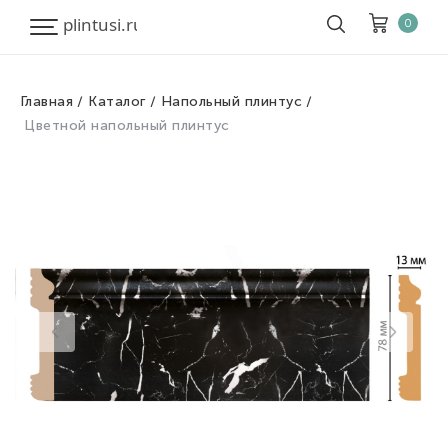
0
Главная
Каталог
Напольный плинтус
Корзина
Очистить все
Цветной напольный плинтус
Товары
0
Скидка
0
Итого к оплате
0