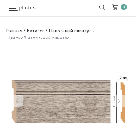
0
Главная
Каталог
Напольный плинтус
Корзина
Очистить все
Цветной напольный плинтус
Товары
0
Скидка
0
Итого к оплате
0