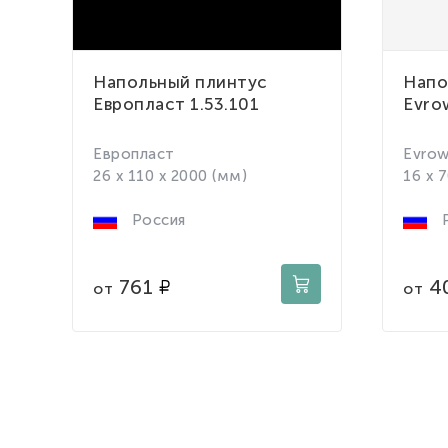
Напольный плинтус
Напо
Европласт 1.53.101
Evro
Европласт
Evro
26 x 110 x 2000 (мм)
16 x 
Россия
Р
761
4
от
от