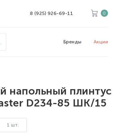
8 (925) 926-69-11
0
Корзина
Очистить все
Бренды
Акции
Товары
0
Скидка
0
Итого к оплате
0
й напольный плинтус
ster D234-85 ШК/15
1 шт.