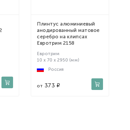
Плинтус алюминиевый
Н
2
анодированный матовое
D
серебро на клипсах
Евротрим 2158
L
1
Евротрим
10 x 70 x 2950 (мм)
Россия
о
373
от