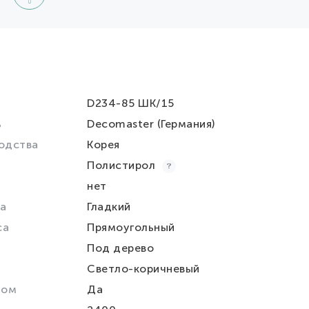
D234-85 ШК/15
ь
Decomaster (Германия)
одства
Корея
Полистирол
нет
а
Гладкий
са
Прямоугольный
Под дерево
Светло-коричневый
лом
Да