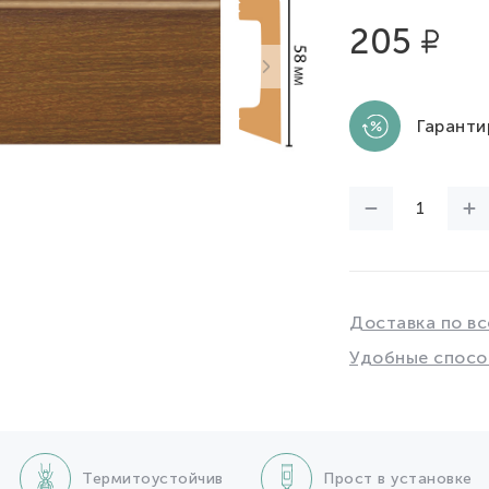
205
Гаранти
Доставка по вс
Удобные спосо
Термитоустойчив
Прост в установке