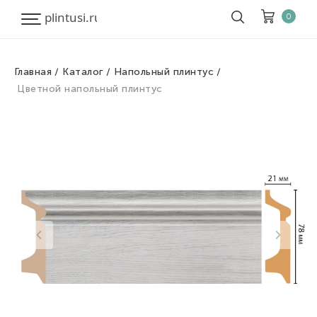
0
Главная
Каталог
Напольный плинтус
Корзина
Очистить все
Цветной напольный плинтус
Товары
0
Скидка
0
Итого к оплате
0