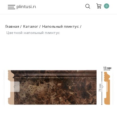
0
Главная
Каталог
Напольный плинтус
Корзина
Очистить все
Цветной напольный плинтус
Товары
0
Скидка
0
Итого к оплате
0