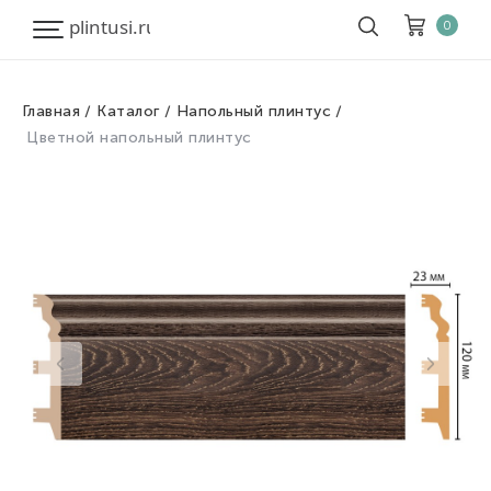
0
Главная
Каталог
Напольный плинтус
Корзина
Очистить все
Цветной напольный плинтус
Товары
0
Скидка
0
Итого к оплате
0