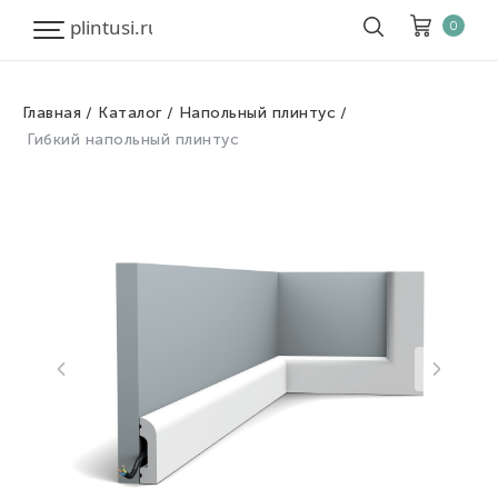
0
Главная
Каталог
Напольный плинтус
Корзина
Очистить все
Гибкий напольный плинтус
Товары
0
Скидка
0
Итого к оплате
0