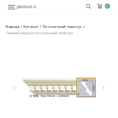
0
Главная
Каталог
Потолочный плинтус
Корзина
Очистить все
Гибкий карниз потолочный плинтус
Товары
0
Скидка
0
Итого к оплате
0