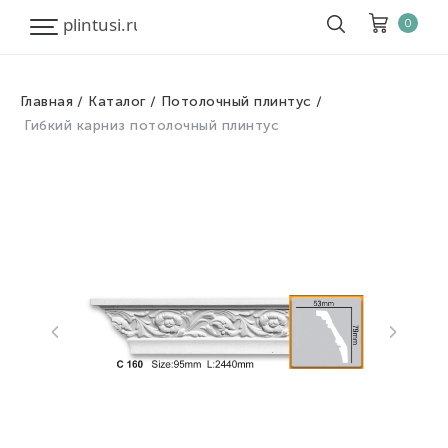
0
Главная
Каталог
Потолочный плинтус
Корзина
Очистить все
Гибкий карниз потолочный плинтус
Товары
0
Скидка
0
Итого к оплате
0