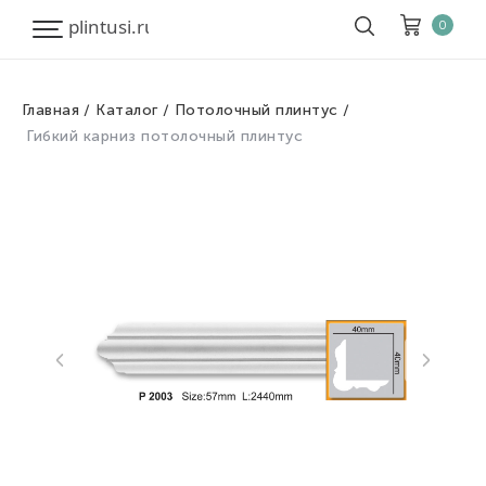
0
Главная
Каталог
Потолочный плинтус
Корзина
Очистить все
Гибкий карниз потолочный плинтус
Товары
0
Скидка
0
Итого к оплате
0