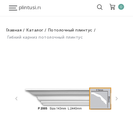
0
Главная
Каталог
Потолочный плинтус
Корзина
Очистить все
Гибкий карниз потолочный плинтус
Товары
0
Скидка
0
Итого к оплате
0