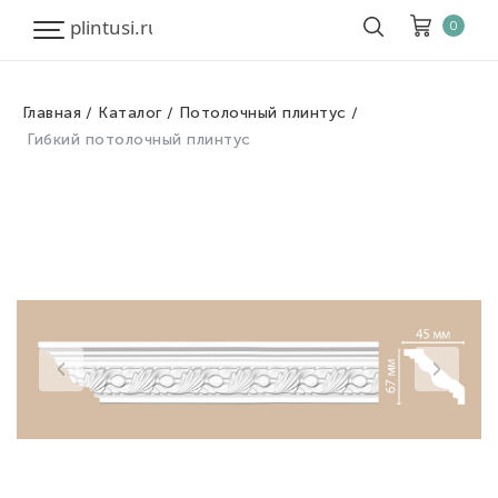
0
Главная
Каталог
Потолочный плинтус
Корзина
Очистить все
Гибкий потолочный плинтус
Товары
0
Скидка
0
Итого к оплате
0