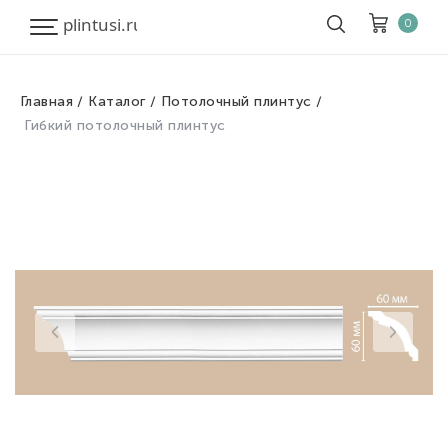
0
Главная
Каталог
Потолочный плинтус
Корзина
Очистить все
Гибкий потолочный плинтус
Товары
0
Скидка
0
Итого к оплате
0