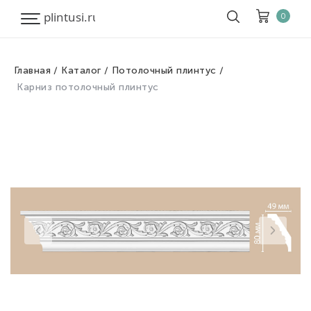
0
Главная
Каталог
Потолочный плинтус
Корзина
Очистить все
Карниз потолочный плинтус
Товары
0
Скидка
0
Итого к оплате
0