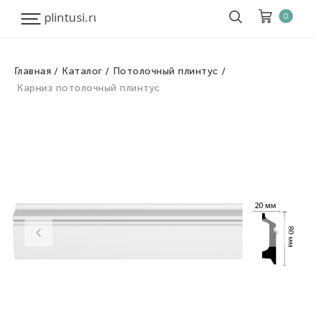
0
Главная
Каталог
Потолочный плинтус
Корзина
Очистить все
Карниз потолочный плинтус
Товары
0
Скидка
0
Итого к оплате
0