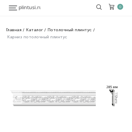
0
Главная
Каталог
Потолочный плинтус
Корзина
Очистить все
Карниз потолочный плинтус
Товары
0
Скидка
0
Итого к оплате
0