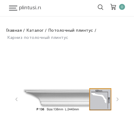
0
Главная
Каталог
Потолочный плинтус
Корзина
Очистить все
Карниз потолочный плинтус
Товары
0
Скидка
0
Итого к оплате
0