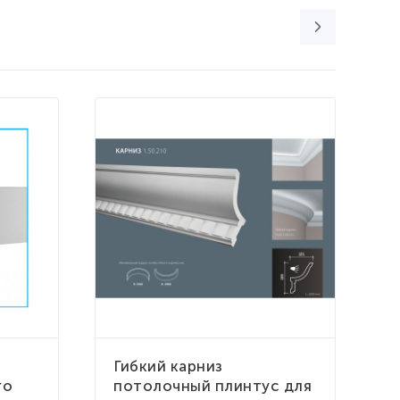
Гибкий карниз
Г
го
потолочный плинтус для
п