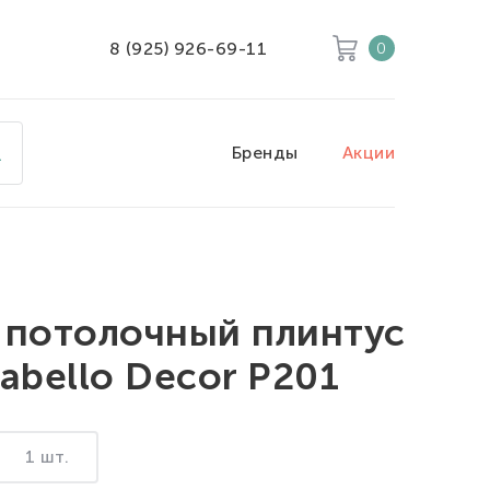
8 (925) 926-69-11
0
Корзина
Очистить все
Бренды
Акции
Товары
0
Скидка
0
Итого к оплате
0
 потолочный плинтус
abello Decor P201
1 шт.