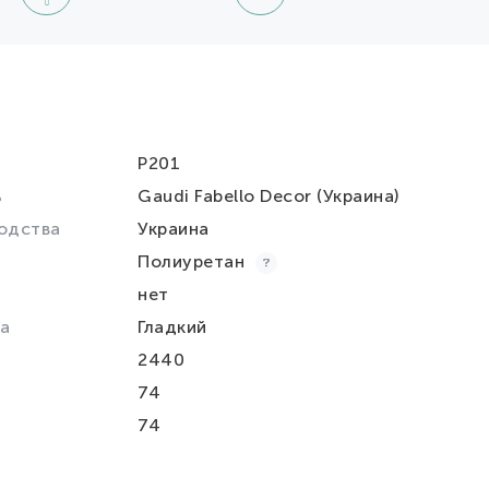
P201
ь
Gaudi Fabello Decor (Украина)
одства
Украина
Полиуретан
нет
а
Гладкий
2440
74
74