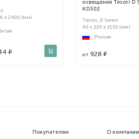
освещения Tesori D S
KD302
ct
66 x 2400 (мм)
Tesori, D Series
40 x 120 x 1150 (мм)
итай
Россия
44
928
от
Покупателям
О компании