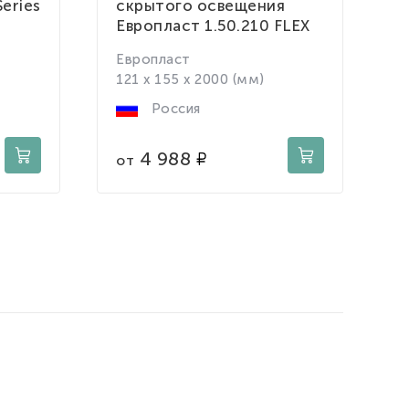
eries
скрытого освещения
2
Европласт 1.50.210 FLEX
D
Европласт
8
121 x 155 x 2000 (мм)
Россия
о
4 988
от