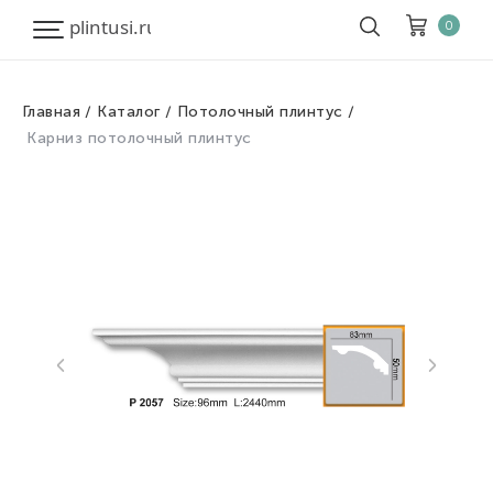
0
Главная
Каталог
Потолочный плинтус
Корзина
Очистить все
Карниз потолочный плинтус
Товары
0
Скидка
0
Итого к оплате
0