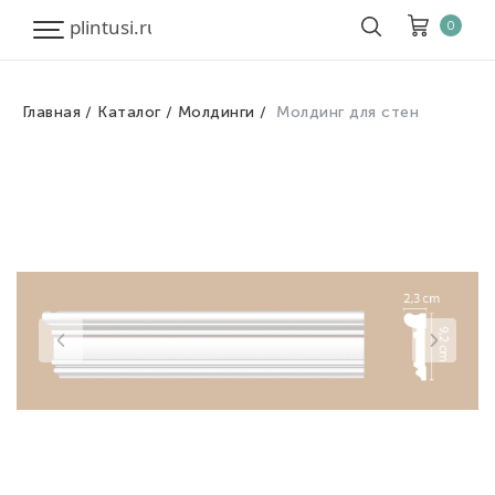
0
Главная
Каталог
Молдинги
Молдинг для стен
Корзина
Очистить все
Товары
0
Скидка
0
Итого к оплате
0