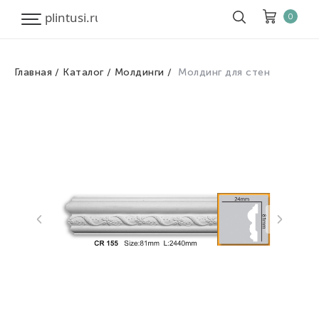
0
Главная
Каталог
Молдинги
Молдинг для стен
Корзина
Очистить все
Товары
0
Скидка
0
Итого к оплате
0