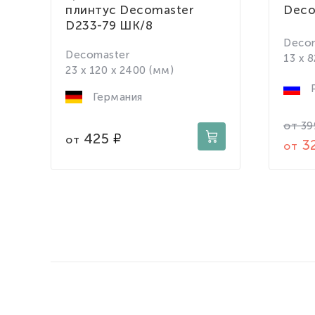
плинтус Decomaster
Deco
D233-79 ШК/8
Decor
Decomaster
13 x 
23 x 120 x 2400 (мм)
Р
Германия
от
39
425
от
3
от