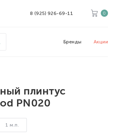
8 (925) 926-69-11
0
Корзина
Очистить все
Бренды
Акции
Товары
0
Скидка
0
Итого к оплате
0
ный плинтус
od PN020
1 м.п.