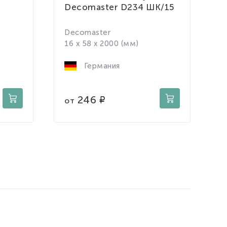
Decomaster D234 ШК/15
п
L
Decomaster
E
16 x 58 x 2000 (мм)
1
Германия
246
от
о