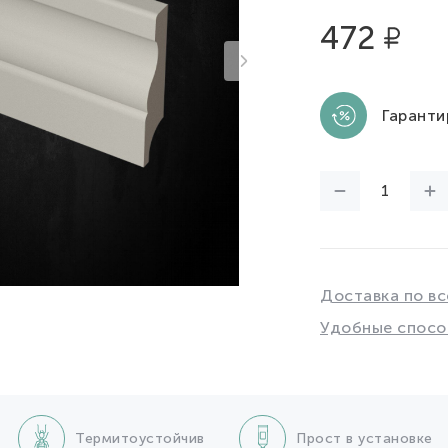
472
Гаранти
Доставка по вс
Удобные спосо
Термитоустойчив
Прост в установке