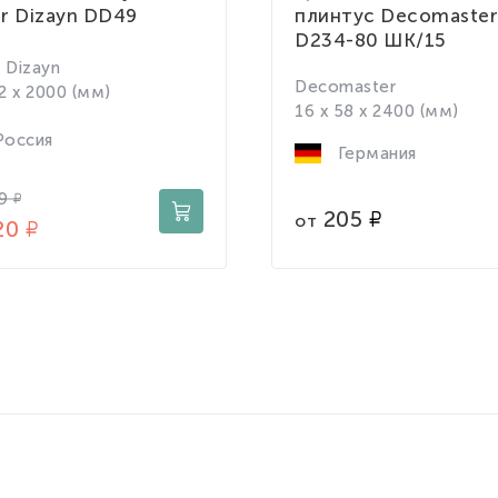
r Dizayn DD49
плинтус Decomaster
D234-80 ШК/15
 Dizayn
Decomaster
82 x 2000 (мм)
16 x 58 x 2400 (мм)
оссия
Германия
9
205
от
20